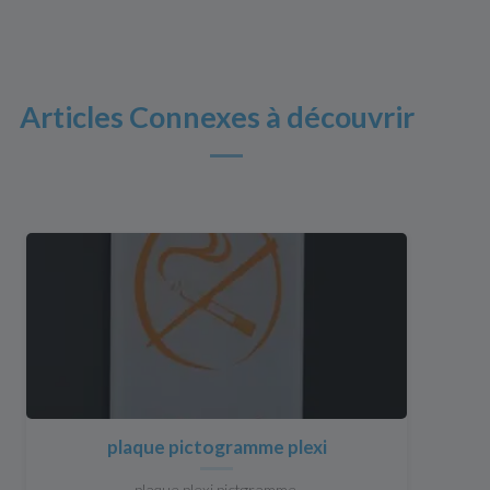
Articles Connexes à découvrir
plaque pictogramme plexi
plaque plexi pictgramme.