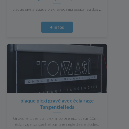
plaque signaletique plexi avec impression au dos ...
+ infos
plaque plexi gravé avec éclairage
Tangentiel leds
Gravure laser sur plexi incolore épaisseur 10mm,
éclairage tangentiel par une reglette de diodes.