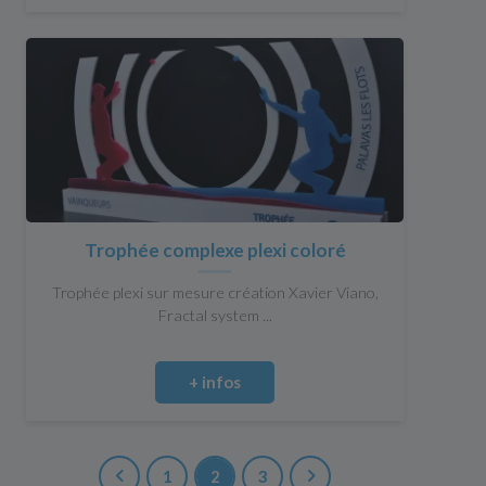
Trophée complexe plexi coloré
Trophée plexi sur mesure création Xavier Viano,
Fractal system ...
+ infos
1
2
3