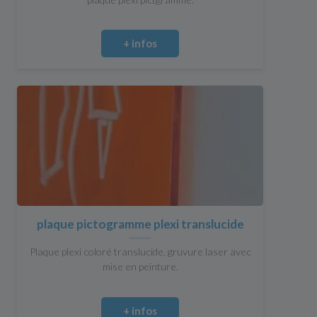
+ infos
plaque pictogramme plexi translucide
Plaque plexi coloré translucide, gruvure laser avec
mise en peinture.
+ infos