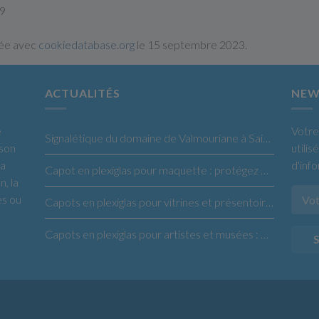
19
sée avec
cookiedatabase.org
le 15 septembre 2023.
ACTUALITÉS
NEW
e
Votre
Signalétique du domaine de Valmouriane à Saint-Rémy de Provence
 son
utili
la
d'inf
Capot en plexiglas pour maquette : protégez et sublimez vos créations
n, la
es ou
Capots en plexiglas pour vitrines et présentoirs : la solution idéale pour vos produits
Capots en plexiglas pour artistes et musées : protégez et exposez vos œuvres en toute confiance
S