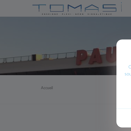
C
sou
Accueil