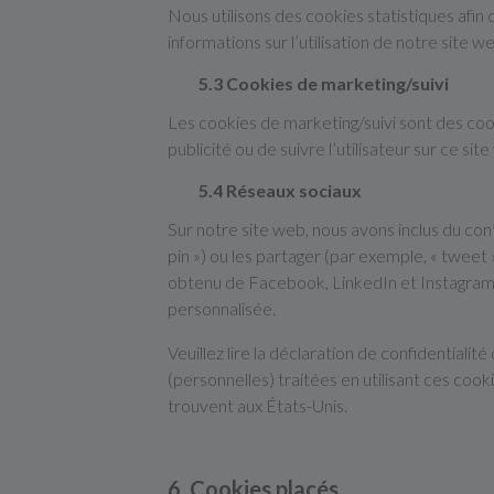
Nous utilisons des cookies statistiques afin
informations sur l’utilisation de notre site
5.3 Cookies de marketing/suivi
Les cookies de marketing/suivi sont des cooki
publicité ou de suivre l’utilisateur sur ce si
5.4 Réseaux sociaux
Sur notre site web, nous avons inclus du co
pin ») ou les partager (par exemple, « twee
obtenu de Facebook, LinkedIn et Instagram e
personnalisée.
Veuillez lire la déclaration de confidentiali
(personnelles) traitées en utilisant ces co
trouvent aux États-Unis.
6. Cookies placés