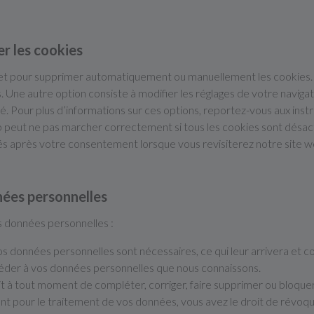
er les cookies
rnet pour supprimer automatiquement ou manuellement les cookies
 Une autre option consiste à modifier les réglages de votre naviga
. Pour plus d’informations sur ces options, reportez-vous aux instr
eb peut ne pas marcher correctement si tous les cookies sont désac
cés après votre consentement lorsque vous revisiterez notre site w
nées personnelles
s données personnelles :
vos données personnelles sont nécessaires, ce qui leur arrivera et
ccéder à vos données personnelles que nous connaissons.
roit à tout moment de compléter, corriger, faire supprimer ou bloqu
t pour le traitement de vos données, vous avez le droit de révoq