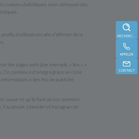
ces cookies statistiques, nous obtenons des
istiques.
ofils d’utilisateurs afin d’afficher de la
RECHERCHE
es.
APPELER
r des pages web (par exemple, « like », «
CONTACT
m. Ce contenu est intégré grâce un code
informations à des fins de publicité
 de savoir ce qu’ils font de vos données
e. Facebook, LinkedIn et Instagram se