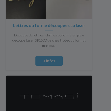
Lettres ou forme découpées au laser
Découpe de lettres, chiffres ou forme en plexi
découpe laser SP1500 de chez trotec au format
maxima...
+ infos