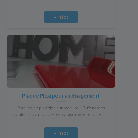
+ infos
Plaque Plexi pour aménagement
Plaques en plexiglas sur mesure – Différentes
couleurs pour garde-corps, piscines et escaliers...
+ infos