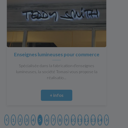
Enseignes lumineuses pour commerce
Spécialisée dans la fabrication d'enseignes
lumineuses, la société Tomasi vous propose la
réalisatio...
+ infos
1
2
3
4
5
6
7
8
9
10
11
12
13
14