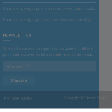
Capots en plexiglas pour vitrines et présentoirs : la solution idéale pour vos produits
Capots en plexiglas pour artistes et musées : protégez et exposez vos œuvres en toute confiance
NEWSLETTER
Votre adresse de messagerie est uniquement utilisée
pour vous envoyer les lettres d'information de Tomasi
S'inscrire
Copyright © Silver2
Bexter
Mentions légales