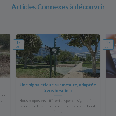
Articles Connexes à découvrir
17
17
Juin
Juin
Une signalétique sur mesure, adaptée
à vos besoins :
pour
ou
Nous proposons différents types de signalétique
La 
extérieure tels que des totems, drapeaux double
face...