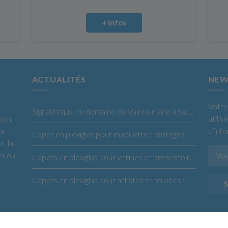
+ infos
ACTUALITÉS
NEW
e
Votre
Signalétique du domaine de Valmouriane à Saint-Rémy de Provence
 son
utili
la
d'inf
Capot en plexiglas pour maquette : protégez et sublimez vos créations
n, la
es ou
Capots en plexiglas pour vitrines et présentoirs : la solution idéale pour vos produits
Capots en plexiglas pour artistes et musées : protégez et exposez vos œuvres en toute confiance
S