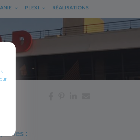
HANIE
PLEXI
RÉALISATIONS
us
pour
péries :