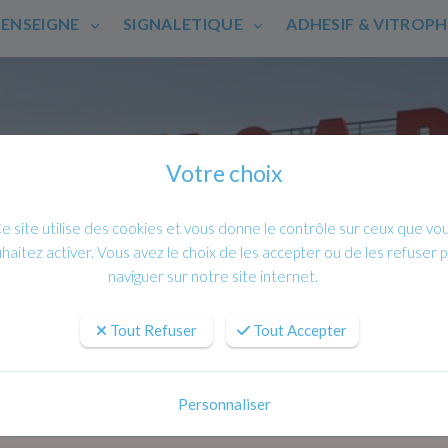
ENSEIGNE
SIGNALETIQUE
ADHESIF & VITROP
Votre choix
e site utilise des cookies et vous donne le contrôle sur ceux que vo
haitez activer. Vous avez le choix de les accepter ou de les refuser 
naviguer sur notre site internet.
Tout Refuser
Tout Accepter
Personnaliser
es matériaux et résistance aux intem