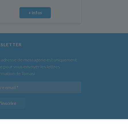
+ infos
SLETTER
 adresse de messagerie est uniquement
sée pour vous envoyer les lettres
ormation de Tomasi
'inscrire
Copyright © Silver2
Bexter