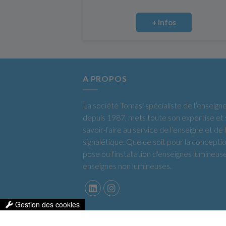
+ infos
A PROPOS
La société Tomasi spécialiste de l’enseign
depuis 1987, mets toute son expertise et
savoir-faire au service de l’enseigne et de 
signalétique. Que ce soit pour la conceptio
pose ou l'installation d'enseignes lumineus
enseignes non lumineuses.
Gestion des cookies
Mentions légales