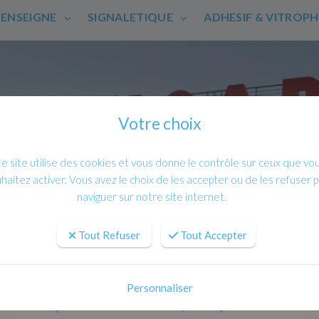
ENSEIGNE
SIGNALETIQUE
ADHESIF & VITROP
Votre choix
e site utilise des cookies et vous donne le contrôle sur ceux que vo
haitez activer. Vous avez le choix de les accepter ou de les refuser 
naviguer sur notre site internet.
Tout Refuser
Tout Accepter
Personnaliser
nalétique sur mesure, adaptée à vos b