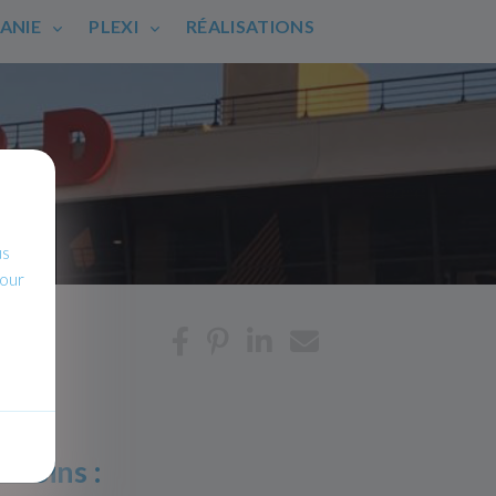
HANIE
PLEXI
RÉALISATIONS
us
pour
esoins :