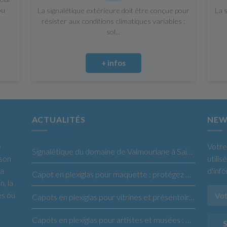
ou
La signalétique extérieure doit être conçue pour
La 
résister aux conditions climatiques variables :
sol...
+ infos
ACTUALITÉS
NEW
e
Votre
Signalétique du domaine de Valmouriane à Saint-Rémy de Provence
 son
utili
la
d'inf
Capot en plexiglas pour maquette : protégez et sublimez vos créations
n, la
es ou
Capots en plexiglas pour vitrines et présentoirs : la solution idéale pour vos produits
Capots en plexiglas pour artistes et musées : protégez et exposez vos œuvres en toute confiance
S