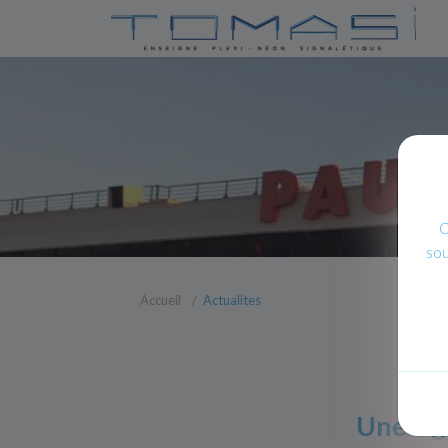
C
sou
Accueil
Actualites
Une sig