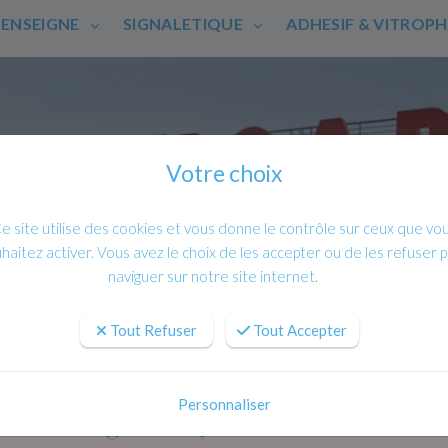
ENSEIGNE
SIGNALETIQUE
ADHESIF & VITROP
Votre choix
e site utilise des cookies et vous donne le contrôle sur ceux que vo
haitez activer. Vous avez le choix de les accepter ou de les refuser 
naviguer sur notre site internet.
Tout Refuser
Tout Accepter
Personnaliser
Signalétique intérieure