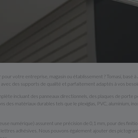
r pour votre entreprise, magasin ou établissement ? Tomasi, basé à
s avec des supports de qualité et parfaitement adaptés à vos besoi
plète incluant des panneaux directionnels, des plaques de porte p
ns des matériaux durables tels que le plexiglas, PVC, aluminium, inox
euse numérique) assurent une précision de 0,1 mm, pour des finitio
e lettres adhésives. Nous pouvons également ajouter des pictogr
ces.