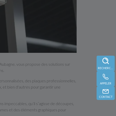
 Aubagne, vous propose des solutions sur
RECHERCHE
ns.
ersonnalisées, des plaques professionnelles,
APPELER
, et bien d'autres pour garantir une
CONTACT
ns impeccables, qu’il s’agisse de découpes,
ammes et des éléments graphiques pour