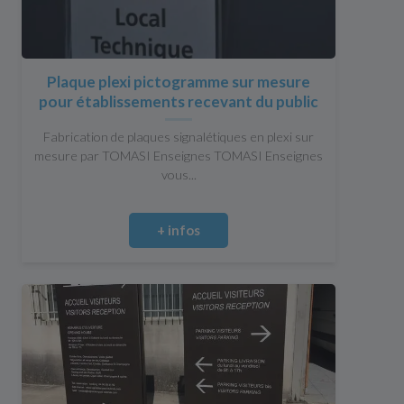
Plaque plexi pictogramme sur mesure
pour établissements recevant du public
Fabrication de plaques signalétiques en plexi sur
mesure par TOMASI Enseignes TOMASI Enseignes
vous...
+ infos