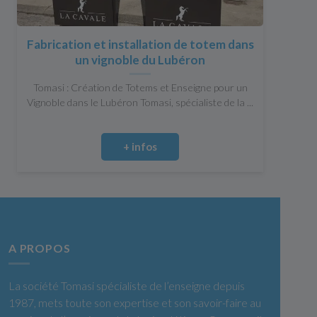
Fabrication et installation de totem dans
un vignoble du Lubéron
Tomasi : Création de Totems et Enseigne pour un
Vignoble dans le Lubéron Tomasi, spécialiste de la ...
+ infos
A PROPOS
La société Tomasi spécialiste de l’enseigne depuis
1987, mets toute son expertise et son savoir-faire au