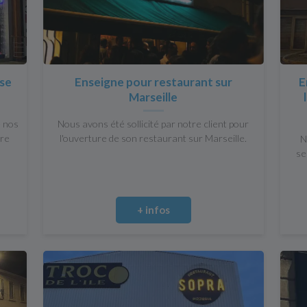
ose
Enseigne pour restaurant sur
E
Marseille
e nos
Nous avons été sollicité par notre client pour
tre
l'ouverture de son restaurant sur Marseille.
N
se
+ infos