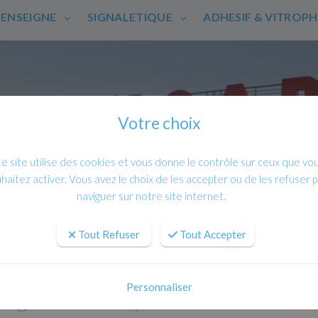
ENSEIGNE
SIGNALETIQUE
ADHESIF & VITROP
Votre choix
e site utilise des cookies et vous donne le contrôle sur ceux que vo
haitez activer. Vous avez le choix de les accepter ou de les refuser 
naviguer sur notre site internet.
Tout Refuser
Tout Accepter
Personnaliser
seigne et Totem pour domaine Viticol