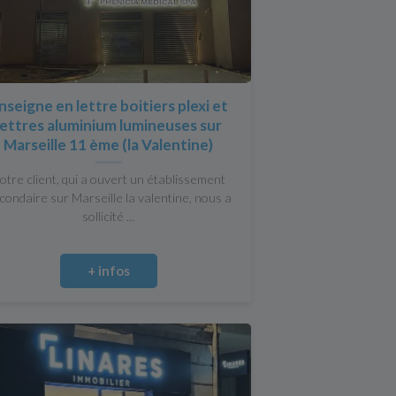
nseigne en lettre boitiers plexi et
lettres aluminium lumineuses sur
Marseille 11 ème (la Valentine)
otre client, qui a ouvert un établissement
condaire sur Marseille la valentine, nous a
sollicité ...
+ infos