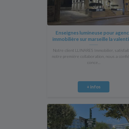
Enseignes lumineuse pour agen
immobilière sur marseille la valent
Notre client LLINARES Immobilier, satisfait
notre première collaboration, nous a confié
conce...
+ infos