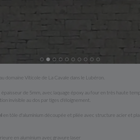
e au domaine Viticole de La Cavale dans le Lubéron.
 épaisseur de 5mm, avec laquage époxy au four en très haute tem
tion invisible au dos par tiges d'éloignement.
l
en tôle d'aluminium découpée et pliée avec structure acier et plati
érieure en aluminium avec gravure laser