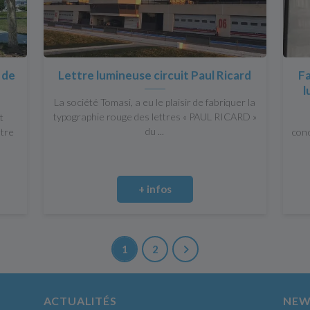
e de
Lettre lumineuse circuit Paul Ricard
Fa
l
La société Tomasi, a eu le plaisir de fabriquer la
typographie rouge des lettres « PAUL RICARD »
t
du ...
otre
conc
+ infos
1
2
ACTUALITÉS
NEW