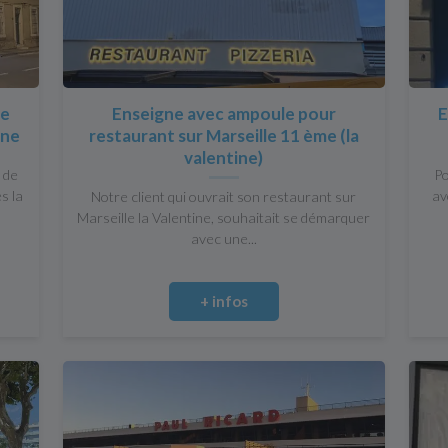
ce
Enseigne avec ampoule pour
E
ine
restaurant sur Marseille 11 ème (la
valentine)
 de
Po
s la
av
Notre client qui ouvrait son restaurant sur
Marseille la Valentine, souhaitait se démarquer
avec une...
+ infos