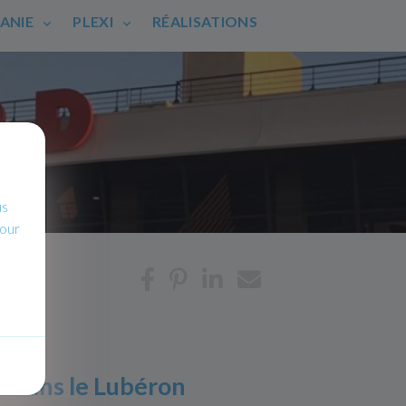
HANIE
PLEXI
RÉALISATIONS
us
pour
e dans le Lubéron