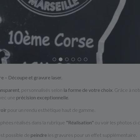
e – Découpe et gravure laser.
ransparent
, personnalisés selon
la forme de votre choix
. Grâce à no
vec une
précision exceptionnelle
.
oir
pour un rendu esthétique haut de gamme.
hées réalisés dans la rubrique
"Réalisation"
ou voir les photos ci-
est possible de
peindre
les gravures pour un effet supplémentaire.