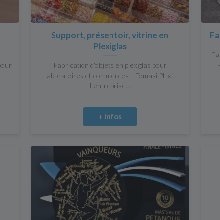
Support, présentoir, vitrine en
Fa
Plexiglas
Fa
pour
Fabrication d'objets en plexiglas pour
laboratoires et commerces – Tomasi Plexi.
L'entreprise...
+ infos