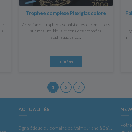
Trophée complexe Plexiglas coloré
Fa
sur
Création de trophées sophistiqués et complexes
us
sur mesure. Nous créons des trophées
Q
sophistiqués et...
mac
+ infos
1
2
ACTUALITÉS
NEW
e
Votre
Signalétique du domaine de Valmouriane à Saint-Rémy de Provence
 son
utili