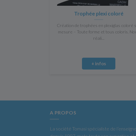
Trophée plexi coloré
Création de trophées en plexiglas coloré 
mesure – Toute forme et tous coloris. No
réali...
+ infos
A PROPOS
La société Tomasi spécialiste de l’enseign
depuis 1987, mets toute son expertise et