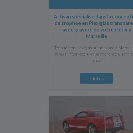
Artisan spécialisé dans la concept
de trophée en Plexiglas transpar
avec gravure de votre choix à
Marseille
Trophée en plexiglas sur mesure à Marseil
Tomasi Plexi Neon. Vous cherchez un trop
en ...
+ infos