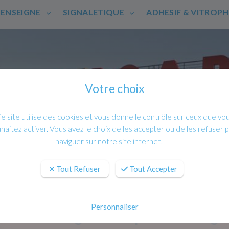
ENSEIGNE
SIGNALETIQUE
ADHESIF & VITROP
Votre choix
e site utilise des cookies et vous donne le contrôle sur ceux que vo
haitez activer. Vous avez le choix de les accepter ou de les refuser 
naviguer sur notre site internet.
Tout Refuser
Tout Accepter
Personnaliser
hée en Plexiglas transparent avec gr