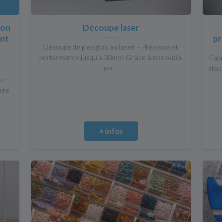
ion
Découpe laser
ent
pr
Découpe de plexiglas au laser – Précision et
performance jusqu'à 30mm. Grâce à nos outils
Fabr
per...
stoc
le –
hée
+ infos