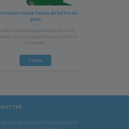
brication toute forme de lettre en
plexi
ualité irréprochable garantie grâce à nos
hines et à notre équipe d'experts. Grâce à
nos machin...
+ infos
SLETTER
 adresse de messagerie est uniquement
sée pour vous envoyer les lettres