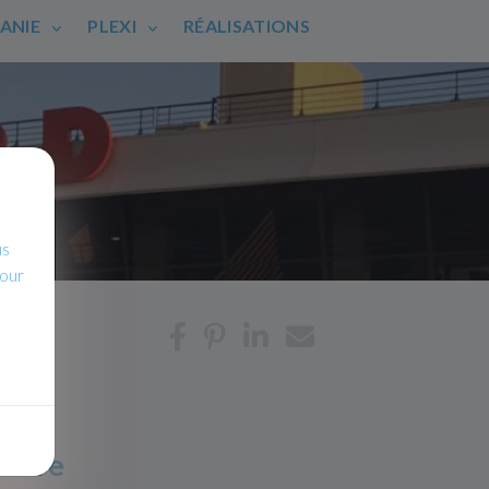
HANIE
PLEXI
RÉALISATIONS
us
pour
avure