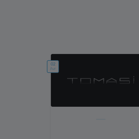
02
Avr