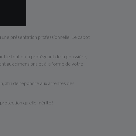
u une présentation professionnelle. Le capot
uette tout en la protégeant de la poussière,
ent aux dimensions et à la forme de votre
n, afin de répondre aux attentes des
protection qu’elle mérite !