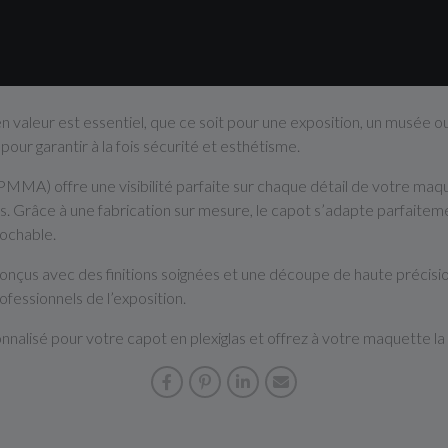
 valeur est essentiel, que ce soit pour une exposition, un musée o
 pour garantir à la fois sécurité et esthétisme.
 (PMMA) offre une visibilité parfaite sur chaque détail de votre maq
s. Grâce à une fabrication sur mesure, le capot s’adapte parfaitem
rochable.
nçus avec des finitions soignées et une découpe de haute précisio
ofessionnels de l’exposition.
alisé pour votre capot en plexiglas et offrez à votre maquette la 