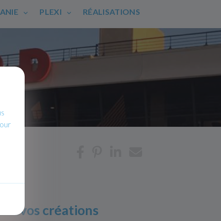
HANIE
PLEXI
RÉALISATIONS
us
pour
mez vos créations