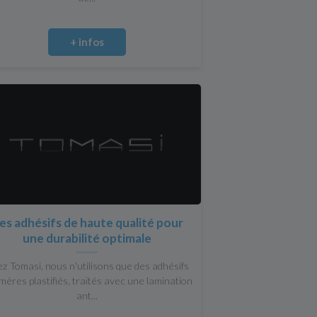
+ infos
es adhésifs de haute qualité pour
une durabilité optimale
z Tomasi, nous n'utilisons que des adhésifs
mères plastifiés, traités avec une lamination
ant...