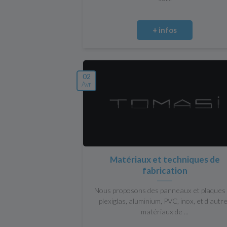
+ infos
02
Avr
Matériaux et techniques de
fabrication
Nous proposons des panneaux et plaques
plexiglas, aluminium, PVC, inox, et d'autr
matériaux de ...