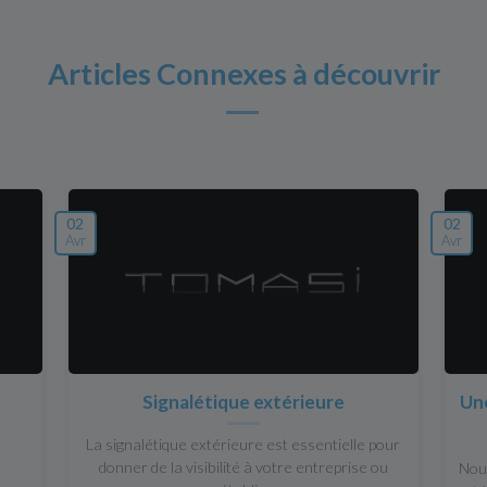
Articles Connexes à découvrir
02
02
Avr
Avr
Signalétique extérieure
Une
La signalétique extérieure est essentielle pour
donner de la visibilité à votre entreprise ou
Nous