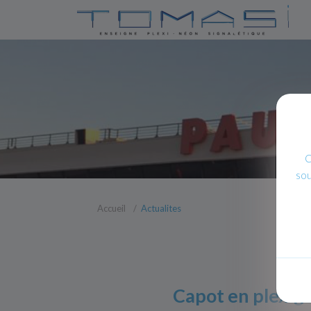
C
sou
Accueil
Actualites
Capot en plexigl