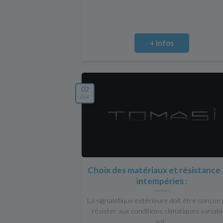
+ infos
02
Avr
Choix des matériaux et résistance
intempéries :
La signalétique extérieure doit être conçue
résister aux conditions climatiques variabl
sol...