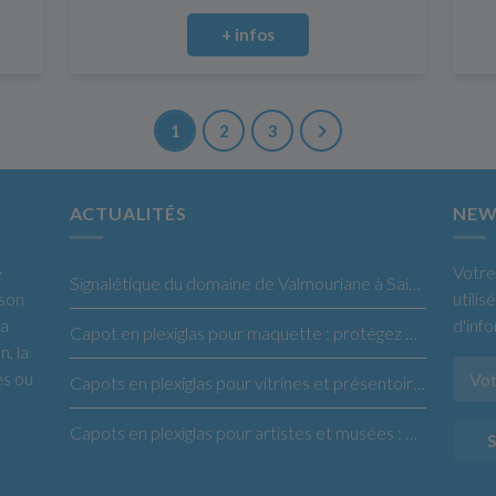
+ infos
1
2
3
ACTUALITÉS
NEW
e
Votre
Signalétique du domaine de Valmouriane à Saint-Rémy de Provence
 son
utili
la
d'inf
Capot en plexiglas pour maquette : protégez et sublimez vos créations
n, la
es ou
Capots en plexiglas pour vitrines et présentoirs : la solution idéale pour vos produits
Capots en plexiglas pour artistes et musées : protégez et exposez vos œuvres en toute confiance
S