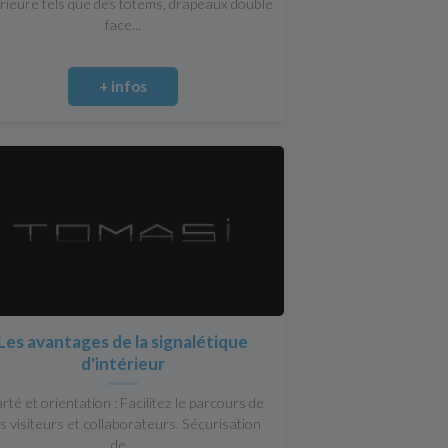
rieure tels que des totems, drapeaux double
face...
+ infos
Les avantages de la signalétique
d'intérieur
rté et orientation : Facilitez le parcours de
s visiteurs et collaborateurs. Sécurisation
de...