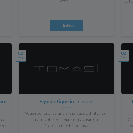
établi...
exté
+ infos
02
02
Avr
Avr
 aux
Signalétique intérieure
Vous recherchez une signalétique d'intérieur
pour votre entreprise, magasin ou
 pour
Cla
établissement ? Tomas...
es :
vo