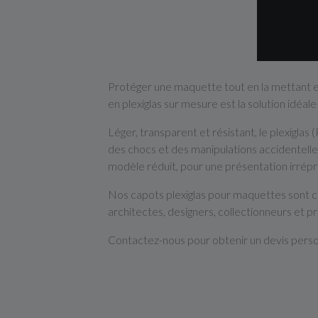
Protéger une maquette tout en la mettant en
en plexiglas sur mesure est la solution idéale
Léger, transparent et résistant, le plexiglas
des chocs et des manipulations accidentelle
modèle réduit, pour une présentation irrép
Nos capots plexiglas pour maquettes sont co
architectes, designers, collectionneurs et pr
Contactez-nous pour obtenir un devis personn