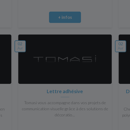
+ infos
02
02
Avr
Avr
Lettre adhésive
D
Tomasi vous accompagne dans vos projets de
communication visuelle grâce à des solutions de
 en
Che
décoratio...
es
poly