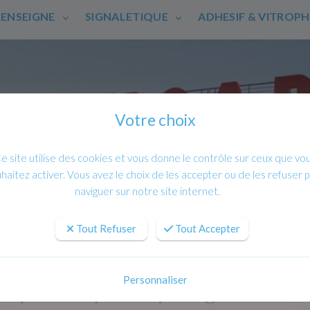
ENSEIGNE
SIGNALETIQUE
ADHESIF & VITROP
Votre choix
e site utilise des cookies et vous donne le contrôle sur ceux que vo
haitez activer. Vous avez le choix de les accepter ou de les refuser 
naviguer sur notre site internet.
Tout Refuser
Tout Accepter
Personnaliser
as pour maquette : protégez et subli