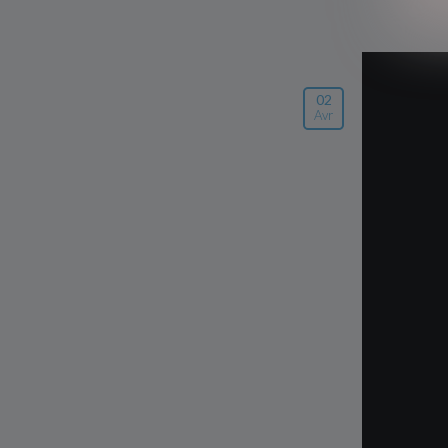
02
Avr